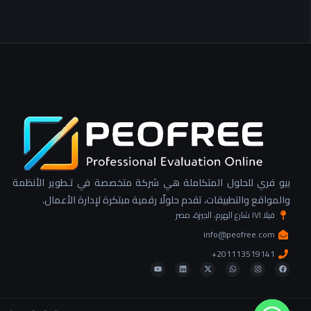
بيو فري للحلول المتكاملة هي شركة متخصصة في تـطوير الأنظمة
والمواقع والتطبيقات، تقدم حلولًا رقمية مبتكرة لإدارة الأعمال.
فيلا ١٧١ شارع الهرم، الجيزة، مصر
info@peofree.com
201113519141+