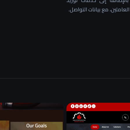
Zeta/، مضخات حريق، FM200…)، بالإضافة إلى خدمات توريد
عاملين، مع بيانات التواصل.