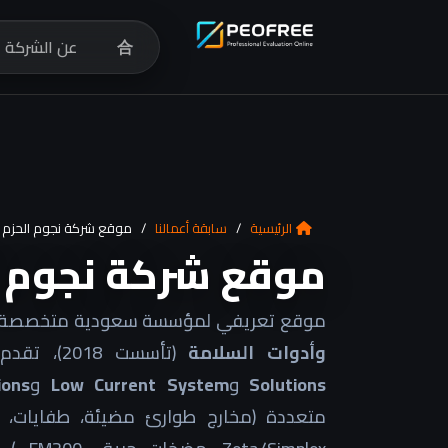
合
عن الشركة
الرئيسية
/
سابقة أعمالنا
/
موقع شركة نجوم الحزم
موقع شركة نجوم ا
موقع تعريفي لمؤسسة سعودية متخصصة
وأدوات السلامة
(تأسست 2018)، تقدم حلول مثل
Solutions
و
Low Current System
و
ions
متعددة (مخارج طوارئ مضيئة، طفايات، مو