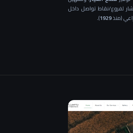
تشار لفروع/نقاط تواصل داخل
راعي (منذ
1929
).