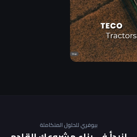
بيوفري للحلول المتكاملة
لنبدأ في بناء مشروعك القادم