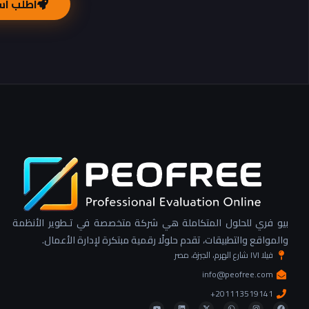
اطلب اس
بيو فري للحلول المتكاملة هي شركة متخصصة في تـطوير الأنظمة
والمواقع والتطبيقات، تقدم حلولًا رقمية مبتكرة لإدارة الأعمال.
فيلا ١٧١ شارع الهرم، الجيزة، مصر
info@peofree.com
201113519141+