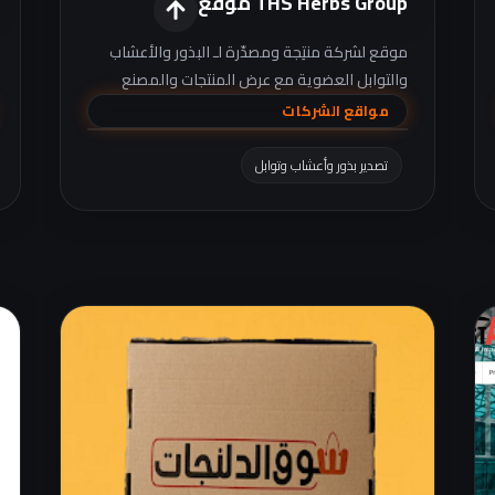
THS Herbs Group موقع
موقع لشركة منتِجة ومصدّرة لـ البذور والأعشاب
والتوابل العضوية مع عرض المنتجات والمصنع
والاختبارات والشهادات والأسواق.
مواقع الشركات
تصدير بذور وأعشاب وتوابل