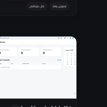
ليموزين ونقل
نقل موظفين